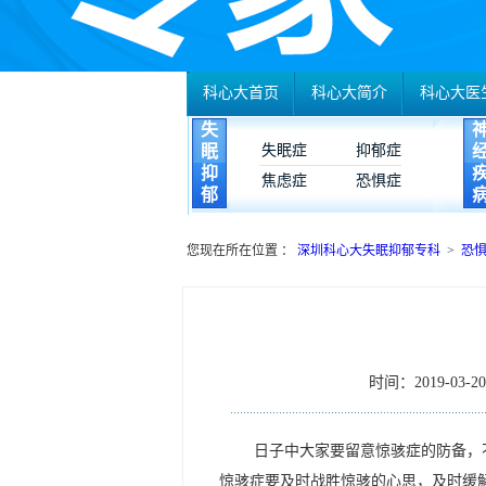
科心大首页
科心大简介
科心大医
失
眠
失眠症
抑郁症
抑
焦虑症
恐惧症
郁
您现在所在位置 ：
深圳科心大失眠抑郁专科
>
恐
时间：2019-03-20 
日子中大家要留意惊骇症的防备，
惊骇症要及时战胜惊骇的心思，及时缓