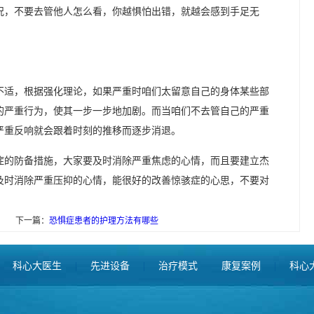
况，不要去管他人怎么看，你越惧怕出错，就越会感到手足无
不适，根据强化理论，如果严重时咱们太留意自己的身体某些部
的严重行为，使其一步一步地加剧。而当咱们不去管自己的严重
严重反响就会跟着时刻的推移而逐步消退。
症的防备措施，大家要及时消除严重焦虑的心情，而且要建立杰
及时消除严重压抑的心情，能很好的改善惊骇症的心思，不要对
下一篇：
恐惧症患者的护理方法有哪些
科心大医生
|
先进设备
|
治疗模式
康复案例
|
科心