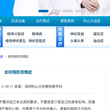
生
先进设备
治疗模式
康复案例
科心大动态
神
优
经
精神分裂症
精神病
势
神经衰弱
躁狂症
疾
诊
植物神经紊乱
神经官能症
头痛头晕
抽动症
病
疗
惧症
> 如何预防恐惧症
如何预防恐惧症
11:08:17
来源：深圳科心大失眠抑郁专科
不要对自己有太高的要求，不要故意介意自己的身体反响，防备
解严重的心情，也要建立杰出的自傲心，勇敢的面临日子和作