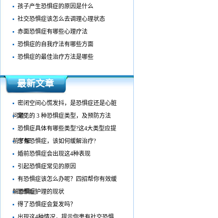
孩子产生恐惧症的原因是什么
社交恐惧症该怎么去调理心理状态
赤面恐惧症有哪些心理疗法
恐惧症的自我疗法有哪些方面
恐惧症的最佳治疗方法是哪些
最新文章
密闭空间心慌发抖，是恐惧症还是心脏
问题？
常见的 3 种恐惧症类型，及预防方法
恐惧症具体有哪些类型?这4大类型应提
前了解
患有恐惧症，该如何缓解治疗?
婚前恐惧症会出现这4种表现
引起恐惧症常见的原因
有恐惧症该怎么办呢？四招帮你有效缓
解恐惧症
恐惧症护理的现状
得了恐惧症会复发吗？
出现这4种情况，提示你患有社交恐惧