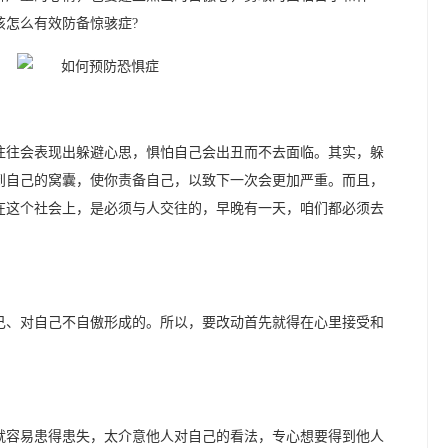
该怎么有效防备惊骇症?
往往会表现出躲避心思，惧怕自己会出丑而不去面临。其实，躲
到自己的窝囊，使你责备自己，以致下一次会更加严重。而且，
在这个社会上，是必须与人交往的，早晚有一天，咱们都必须去
己、对自己不自傲形成的。所以，要改动首先就得在心里接受和
就容易患得患失，太介意他人对自己的看法，专心想要得到他人