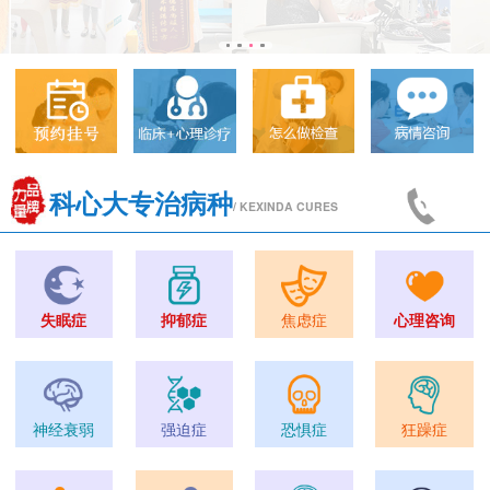
科心大专治病种
/ KEXINDA CURES
失眠症
抑郁症
焦虑症
心理咨询
神经衰弱
强迫症
恐惧症
狂躁症