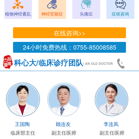
植物神经紊乱
神经官能症
头痛症
症状咨询
在线咨询>>
24小时免费热线：0755-85008585
科心大/临床诊疗团队
/ AN OLD DOCTOR
王凯
王国陶
顾连友
主任医师
临床部主任
副主任医师