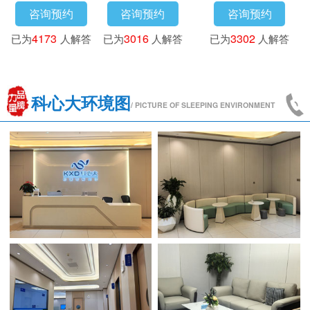
咨询预约
咨询预约
咨询预约
已为
3718
人解答
已为
4173
人解答
已为
3016
人解答
科心大环境图
/ PICTURE OF SLEEPING ENVIRONMENT