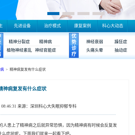
生
先进设备
治疗模式
康复案例
科心大动态
神
优
经
精神分裂症
精神病
势
神经衰弱
躁狂症
疾
诊
植物神经紊乱
神经官能症
头痛头晕
抽动症
病
疗
神病
> 精神病复发有什么症状
精神病复发有什么症状
08:46:31
来源：深圳科心大失眠抑郁专科
的人患上了精神病之后就异常恐惧，因为精神病有时候会反复发
什么症状呢，下面我们就来一起看下吧。