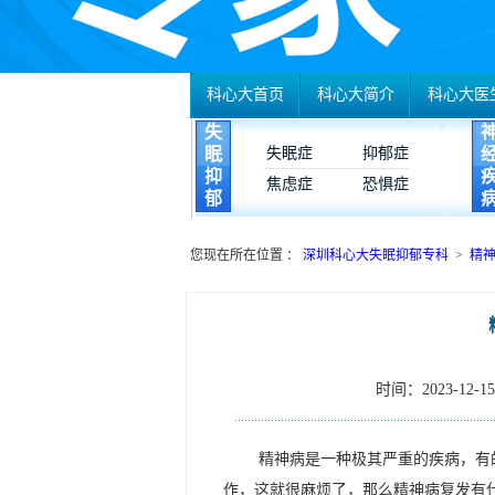
科心大首页
科心大简介
科心大医
失
眠
失眠症
抑郁症
抑
焦虑症
恐惧症
郁
您现在所在位置 ：
深圳科心大失眠抑郁专科
>
精
时间：2023-12-15 
精神病是一种极其严重的疾病，有
作，这就很麻烦了，那么精神病复发有