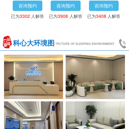
咨询预约
咨询预约
咨询预约
答
已为
3302
人解答
已为
3908
人解答
已为
3408
人解答
科心大环境图
/ PICTURE OF SLEEPING ENVIRONMENT