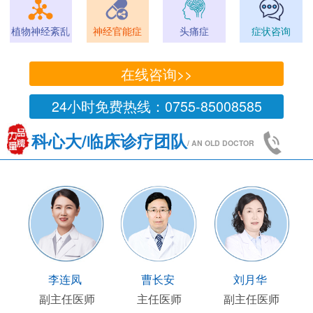
植物神经紊乱
神经官能症
头痛症
症状咨询
在线咨询>>
24小时免费热线：0755-85008585
科心大/临床诊疗团队
/ AN OLD DOCTOR
李连凤
曹长安
刘月华
副主任医师
主任医师
副主任医师