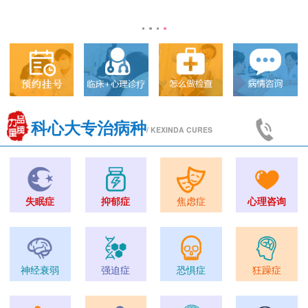
科心大专治病种
/ KEXINDA CURES
失眠症
抑郁症
焦虑症
心理咨询
神经衰弱
强迫症
恐惧症
狂躁症