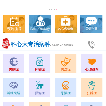
科心大专治病种
/ KEXINDA CURES
失眠症
抑郁症
焦虑症
心理咨询
神经衰弱
强迫症
恐惧症
狂躁症