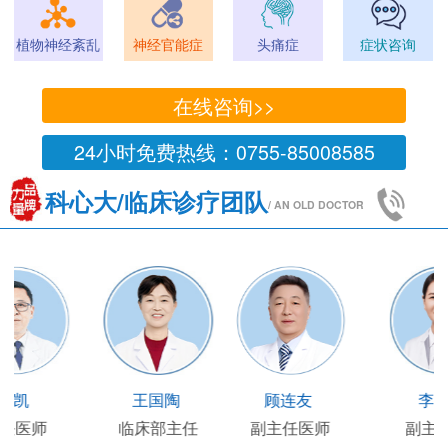
植物神经紊乱
神经官能症
头痛症
症状咨询
在线咨询>>
24小时免费热线：0755-85008585
科心大/临床诊疗团队
/ AN OLD DOCTOR
王凯
王国陶
顾连友
主任医师
临床部主任
副主任医师