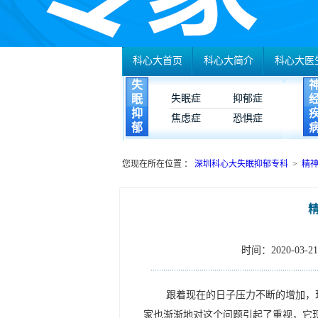
科心大首页
科心大简介
科心大医
失
眠
失眠症
抑郁症
抑
焦虑症
恐惧症
郁
您现在所在位置 ：
深圳科心大失眠抑郁专科
>
精
时间：2020-03-21 
跟着现在的日子压力不断的增加，
家也渐渐地对这个问题引起了重视，它