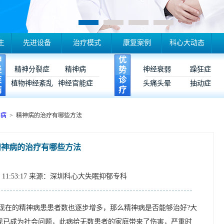
生
先进设备
治疗模式
康复案例
科心大动态
神
优
经
精神分裂症
精神病
势
神经衰弱
躁狂症
疾
诊
植物神经紊乱
神经官能症
头痛头晕
抽动症
病
疗
神病
> 精神病的治疗有哪些方法
精神病的治疗有哪些方法
11:53:17
来源：深圳科心大失眠抑郁专科
现在的精神病患患者数也逐步增多，那么精神病是否能够治好?大
现已成为社会问题，此病给无数患者的家庭带来了伤害，严重时