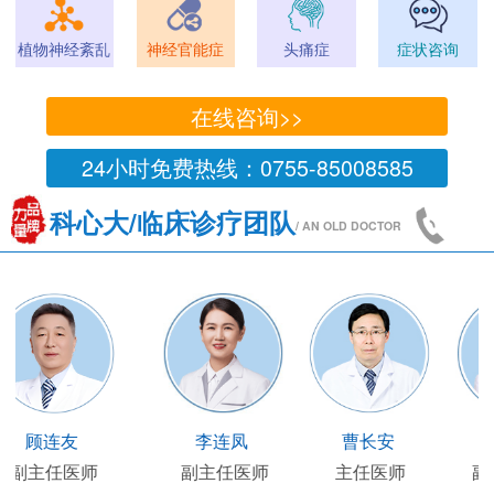
植物神经紊乱
神经官能症
头痛症
症状咨询
在线咨询>>
24小时免费热线：0755-85008585
科心大/临床诊疗团队
/ AN OLD DOCTOR
王凯
王国陶
顾连友
李
主任医师
临床部主任
副主任医师
副主