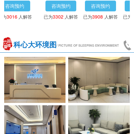
咨询预约
咨询预约
咨询预约
咨
3718
人解答
已为
4173
人解答
已为
3016
人解答
已为
33
科心大环境图
/ PICTURE OF SLEEPING ENVIRONMENT