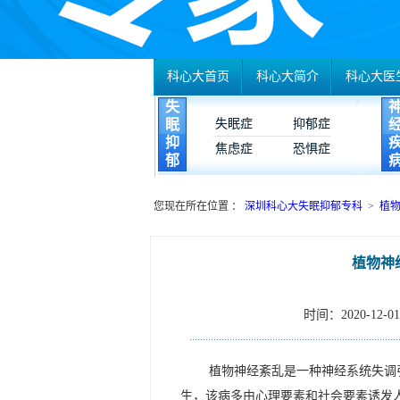
科心大首页
科心大简介
科心大医
失
眠
失眠症
抑郁症
抑
焦虑症
恐惧症
郁
您现在所在位置 ：
深圳科心大失眠抑郁专科
>
植
植物神
时间：2020-12-01 
植物神经紊乱是一种神经系统失调
生，该病多由心理要素和社会要素诱发