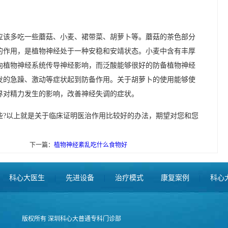
应该多吃一些蘑菇、小麦、裙带菜、胡萝卜等。蘑菇的茶色部分
的作用，是植物神经处于一种安稳和安靖状态。小麦中含有丰厚
向植物神经系统传导神经影响，而泛酸能够很好的防备植物神经
发的急躁、激动等症状起到防备作用。关于胡萝卜的使用能够使
界对精力发生的影响，改善神经失调的症状。
些?以上就是关于临床证明医治作用比较好的办法，期望对您和您
下一篇：
植物神经紊乱吃什么食物好
科心大医生
|
先进设备
|
治疗模式
康复案例
|
科心
版权所有 深圳科心大普通专科门诊部