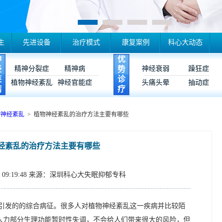
生
先进设备
治疗模式
康复案例
科心大动态
神
优
经
精神分裂症
精神病
势
神经衰弱
躁狂症
疾
诊
植物神经紊乱
神经官能症
头痛头晕
抽动症
病
疗
物神经紊乱
> 植物神经紊乱的治疗方法主要有哪些
经紊乱的治疗方法主要有哪些
09:19:48
来源：深圳科心大失眠抑郁专科
引发的的综合病征。很多人对植物神经紊乱这一疾病并比较陌
人力部分生理功能暂时性失调，不会给人们带来很大的风险，但