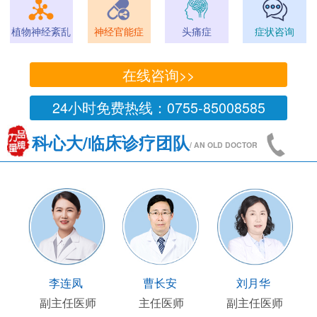
植物神经紊乱
神经官能症
头痛症
症状咨询
在线咨询>>
24小时免费热线：0755-85008585
科心大/临床诊疗团队
/ AN OLD DOCTOR
李连凤
曹长安
刘月华
副主任医师
主任医师
副主任医师