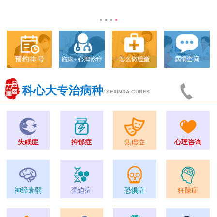
科心大专治病种
/ KEXINDA CURES
失眠症
抑郁症
焦虑症
心理咨询
神经衰弱
强迫症
恐惧症
狂躁症