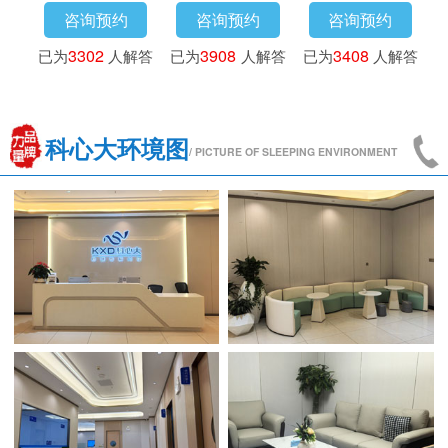
咨询预约
咨询预约
咨询预约
答
已为
3302
人解答
已为
3908
人解答
已为
3408
人解答
科心大环境图
/ PICTURE OF SLEEPING ENVIRONMENT