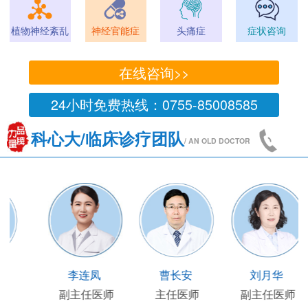
植物神经紊乱
神经官能症
头痛症
症状咨询
在线咨询>>
24小时免费热线：0755-85008585
科心大/临床诊疗团队
/ AN OLD DOCTOR
王国陶
顾连友
李连凤
师
临床部主任
副主任医师
副主任医