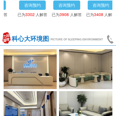
约
咨询预约
咨询预约
咨询预约
人解答
已为
4173
人解答
已为
3016
人解答
已为
3302
人
科心大环境图
/ PICTURE OF SLEEPING ENVIRONMENT