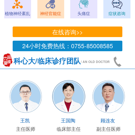
植物神经紊乱
神经官能症
头痛症
症状咨询
在线咨询>>
24小时免费热线：0755-85008585
科心大/临床诊疗团队
/ AN OLD DOCTOR
王凯
王国陶
顾连友
主任医师
临床部主任
副主任医师