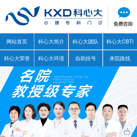
网站首页
科心大简介
科心大团队
科心大CBTI
科心大荣誉
科心大环境
自助挂号
来院路线