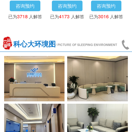
咨询预约
咨询预约
咨询预约
已为
3718
人解答
已为
4173
人解答
已为
3016
人解答
科心大环境图
/ PICTURE OF SLEEPING ENVIRONMENT