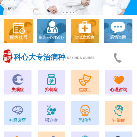
科心大专治病种
/ KEXINDA CURES
失眠症
抑郁症
焦虑症
心理咨询
神经衰弱
强迫症
恐惧症
狂躁症