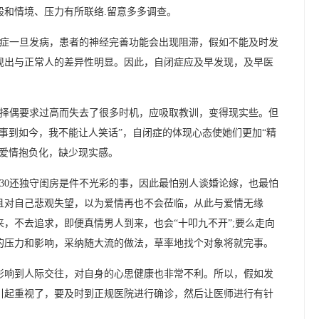
般和情境、压力有所联络.留意多多调查。
症一旦发病，患者的神经完善功能会出现阻滞，假如不能及时发
现出与正常人的差异性明显。因此，自闭症应及早发现，及早医
择偶要求过高而失去了很多时机，应吸取教训，变得现实些。但
事到如今，我不能让人笑话”，自闭症的体现心态使她们更加“精
把爱情抱负化，缺少现实感。
30还独守闺房是件不光彩的事，因此最怕别人谈婚论嫁，也最怕
且对自己悲观失望，以为爱情再也不会莅临，从此与爱情无缘
，不去追求，即便真情男人到来，也会“十叩九不开”;要么走向
的压力和影响，采纳随大流的做法，草率地找个对象将就完事。
影响到人际交往，对自身的心思健康也非常不利。所以，假如发
引起重视了，要及时到正规医院进行确诊，然后让医师进行有针