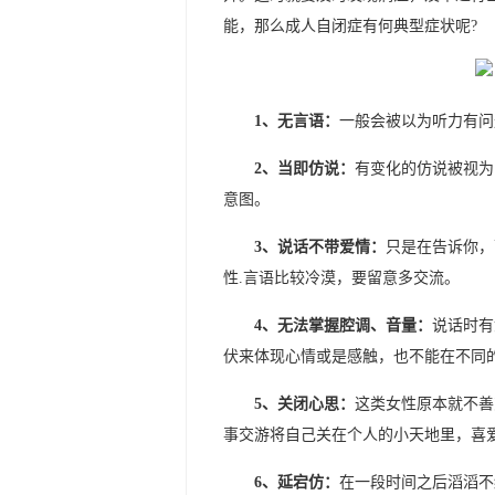
能，那么成人自闭症有何典型症状呢?
1、无言语：
一般会被以为听力有问
2、当即仿说：
有变化的仿说被视为
意图。
3、说话不带爱情：
只是在告诉你，
性.言语比较冷漠，要留意多交流。
4、无法掌握腔调、音量：
说话时有
伏来体现心情或是感触，也不能在不同
5、关闭心思：
这类女性原本就不善
事交游将自己关在个人的小天地里，喜
6、延宕仿：
在一段时间之后滔滔不