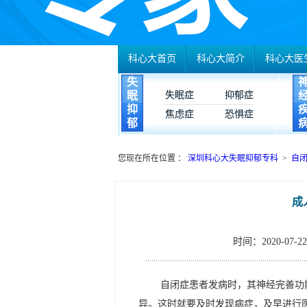
科心大首页
科心大简介
科心大医
失
眠
失眠症
抑郁症
抑
焦虑症
恐惧症
郁
您现在所在位置 ：
深圳科心大失眠抑郁专科
>
自
成
时间：2020-07-22 
自闭症患者发病时，其神经完善功
异。这时就要及时发现病症，及早进行