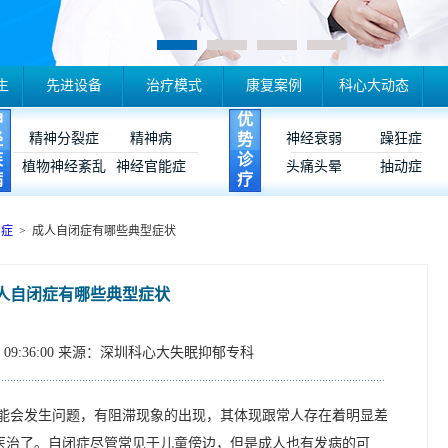
生
先进设备
治疗模式
康复案例
科心大动态
神
优
经
精神分裂症
精神病
势
神经衰弱
躁狂症
疾
诊
植物神经紊乱
神经官能症
头痛头晕
抽动症
病
疗
闭症
> 成人自闭症有哪些典型症状
人自闭症有哪些典型症状
09:36:00
来源：深圳科心大失眠抑郁专科
能会发生问题，有阻滞现象的出现，其体现跟常人存在着明显差
医治了。自闭症尽管常见于儿童傍边，但是成人也有发病的可