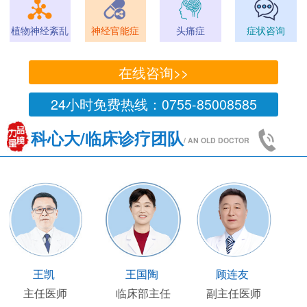
植物神经紊乱
神经官能症
头痛症
症状咨询
在线咨询>>
24小时免费热线：0755-85008585
科心大/临床诊疗团队
/ AN OLD DOCTOR
王凯
王国陶
顾连友
主任医师
临床部主任
副主任医师