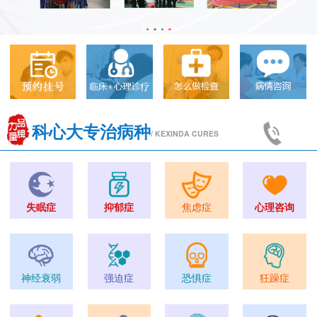
科心大专治病种
/ KEXINDA CURES
失眠症
抑郁症
焦虑症
心理咨询
神经衰弱
强迫症
恐惧症
狂躁症