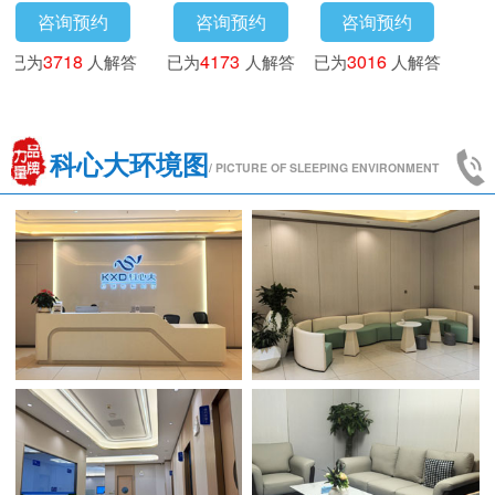
咨询预约
咨询预约
咨询预约
已为
3718
人解答
已为
4173
人解答
已为
3016
人解答
科心大环境图
/ PICTURE OF SLEEPING ENVIRONMENT