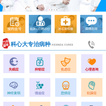
科心大专治病种
/ KEXINDA CURES
失眠症
抑郁症
焦虑症
心理咨询
神经衰弱
强迫症
恐惧症
狂躁症