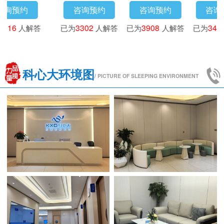
咨询预约
咨询预约
咨询预约
答
已为
3302
人解答
已为
3908
人解答
已为
3408
人解答
科心大环境图
/ PICTURE OF SLEEPING ENVIRONMENT