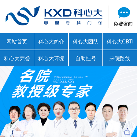
网站首页
科心大简介
科心大团队
科心大CBTI
科心大荣誉
科心大环境
自助挂号
来院路线