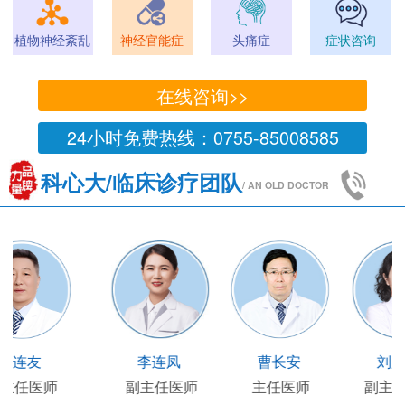
植物神经紊乱
神经官能症
头痛症
症状咨询
在线咨询>>
24小时免费热线：0755-85008585
科心大/临床诊疗团队
/ AN OLD DOCTOR
李连凤
曹长安
刘月华
副主任医师
主任医师
副主任医师