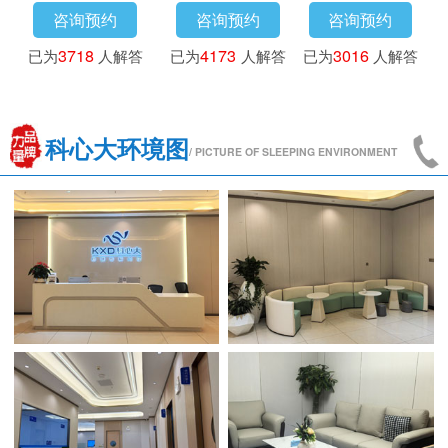
咨询预约
咨询预约
咨询预约
已为
3718
人解答
已为
4173
人解答
已为
3016
人解答
科心大环境图
/ PICTURE OF SLEEPING ENVIRONMENT