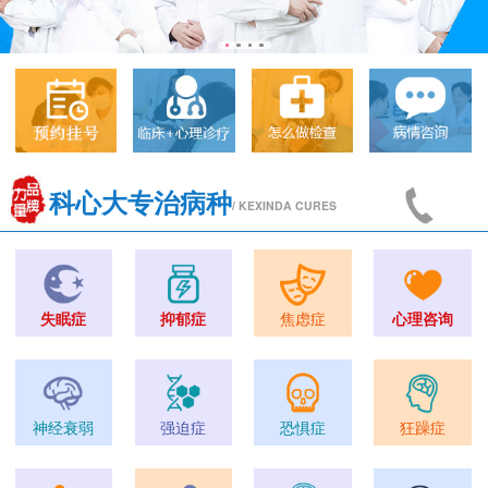
科心大专治病种
/ KEXINDA CURES
失眠症
抑郁症
焦虑症
心理咨询
神经衰弱
强迫症
恐惧症
狂躁症