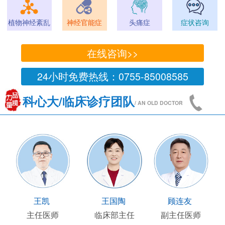
植物神经紊乱
神经官能症
头痛症
症状咨询
在线咨询>>
24小时免费热线：0755-85008585
科心大/临床诊疗团队
/ AN OLD DOCTOR
王凯
王国陶
顾连友
主任医师
临床部主任
副主任医师