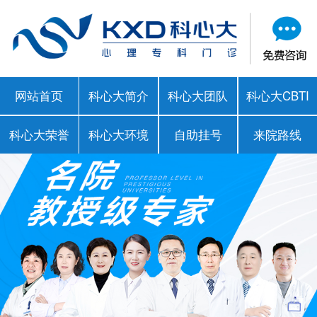
网站首页
科心大简介
科心大团队
科心大CBTI
科心大荣誉
科心大环境
自助挂号
来院路线