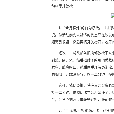
动症患儿放松?
1、“全身松弛”的行为疗法。即让
况。做活动前先以舒适的姿态靠在沙发
颊感到很紧，然后再将牙关松开，咬牙
逐次一一将头部各肌肉都放松下来
到酸、痛、紧，然后把脖子的肌肉悉数
发麻、酸痛时止，然后两手开端逐渐松
向胸部，开端深吸气，憋一二分钟，慢
这样，依此类推，将注意力会集肩
持一二分钟。依照此法学会怎么使全身
舍，会使心情及身体获得轻松，睡前做
2、“自我暗示”松弛练习法。即使