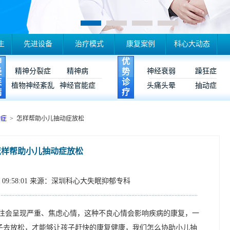
生
先进设备
治疗模式
康复案例
科心大动态
神
优
经
精神分裂症
精神病
势
神经衰弱
躁狂症
疾
诊
植物神经紊乱
神经官能症
头痛头晕
抽动症
病
疗
动症
> 怎样帮助小儿抽动症放松
怎样帮助小儿抽动症放松
09:58:01
来源：深圳科心大失眠抑郁专科
往会呈现严重、焦虑心情，这种不良心情会影响疾病的康复，一
子去放松，才能够让孩子赶快的康复健康，我们怎么协助小儿抽