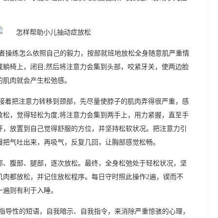
患者操练怎么依照自己的毅力，按部就班地放松全身随意肌严重情
或躺椅上，闭目;然后将注意力会集到头部，咬紧牙关，使两边脸
的肌肉就会产生松弛感。
;接着把注意力转移到颈部，先尽量使脖子的肌肉弄得很严重，感
放松，觉得轻松为度;将注意力会集到两手上，用力紧握，直至手
开，放置到自己觉得舒服的方位，并坚持松软状况。把注意力引
慢把气吐出来，再吸气，反复几回，让胸部感觉松畅。
部、腹部、腿部，逐次放松。最终，全身松弛处于轻松状况，坚
肌肉都放松，并记住放松程序。每日守时照此操作2遍，锲而不
一遍则有利于入睡。
用指导性的短语，自我暗示、自我指令，来消除严重惊骇的心理，