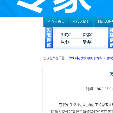
科心大首页
科心大简介
科心大医
失
眠
失眠症
抑郁症
抑
焦虑症
恐惧症
郁
您现在所在位置 ：
深圳科心大失眠抑郁专科
>
抽
时间：2020-07-01 
在我们生活中小儿抽动症的患者往
切作为家长就需要了解清楚假如不在孩