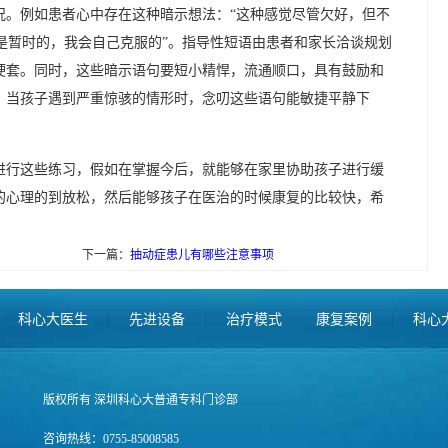
况。例如患者心中存在这种暗示想法：“这种感觉尽管欠好，但不
服是暂时的，我会自己克服的”。指导性短语由患者和家长洽谈规划
硬套。同时，这些暗示语句要短小精悍，流通顺口，具有鼓励和
，当孩子遇到严重惊骇的情形时，念叨这些语句能敏捷平静下
进行这些练习，假如在掌握今后，就能够在家里协助孩子进行缓
的心理的到放松，然后能够孩子在医治的时候康复的比较快，希
下一篇：
抽动症患儿有哪些注意事项
科心大医生
|
先进设备
|
治疗模式
康复案例
|
科心
版权所有 深圳科心大普通专科门诊部
咨询热线：0755-85008585