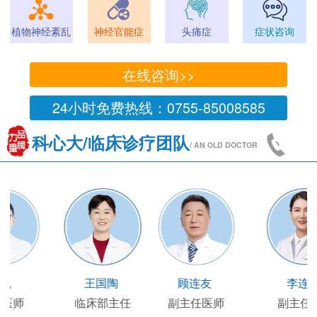
植物神经紊乱
神经官能症
头痛症
症状咨询
在线咨询>>
24小时免费热线：0755-85008585
科心大/临床诊疗团队
/ AN OLD DOCTOR
王凯
王国陶
顾连友
主任医师
临床部主任
副主任医师