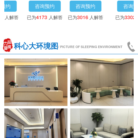
咨询预约
咨询预约
咨询预约
已为
3718
人解答
已为
4173
人解答
已为
3016
人解答
科心大环境图
/ PICTURE OF SLEEPING ENVIRONMENT