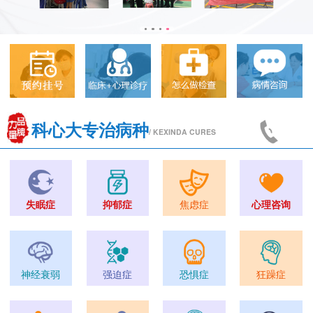
科心大专治病种
/ KEXINDA CURES
失眠症
抑郁症
焦虑症
心理咨询
神经衰弱
强迫症
恐惧症
狂躁症